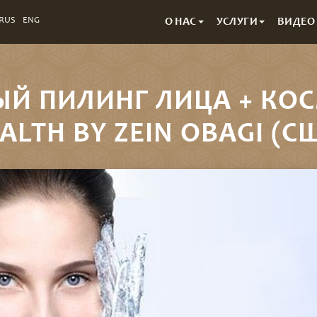
RUS
ENG
О НАС
УСЛУГИ
ВИДЕО
Й ПИЛИНГ ЛИЦА + КОС
АLTH BY ZEIN OBAGI (С