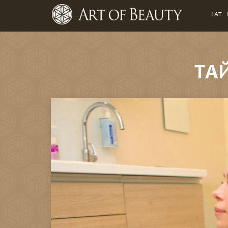
LAT
ТА