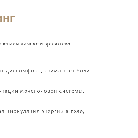
ИНГ
ичением лимфо- и кровотока
ит дискомфорт, снимаются боли
функции мочеполовой системы,
ая циркуляция энергии в теле;